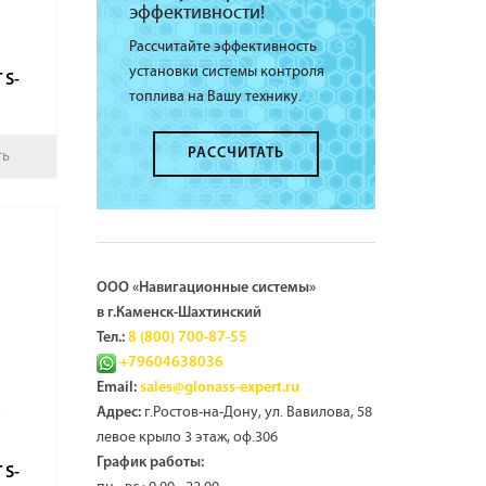
эффективности!
Рассчитайте эффективность
установки системы контроля
 S-
топлива на Вашу технику.
РАССЧИТАТЬ
ть
ООО «Навигационные системы»
в г.Каменск-Шахтинский
Тел.:
8 (800) 700-87-55
+79604638036
Email:
sales@glonass-expert.ru
г.Ростов-на-Дону, ул. Вавилова, 58
Адрес:
левое крыло 3 этаж, оф.306
График работы:
 S-