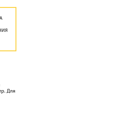
А
НИЯ
ы
тр. Для