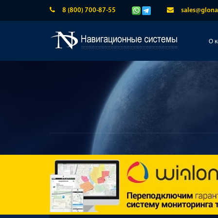
8 (800) 700-87-55
sales@glona
О 