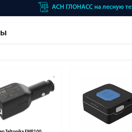
АСН ГЛОНАСС на лесную т
ры
ер Teltonika FMP100