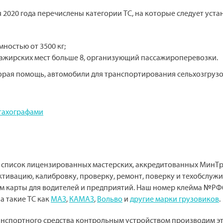
 2020 года перечислены категории ТС, на которые следует уста
ностью от 3500 кг;
сажирских мест больше 8, организующий пассажироперевозки.
рая помощь, автомобили для транспортирования сельхозгрузо
тахографами
 список лицензированных мастерских, аккредитованных МинТ
ктивацию, калибровку, проверку, ремонт, поверку и техобслуж
 карты для водителей и предприятий. Наш номер клейма №РФ0
а такие ТС как
МАЗ
,
КАМАЗ
,
Вольво
и
другие марки грузовиков
.
ранспортного средства контрольным устройством производим э