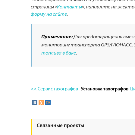
Чтобы оформить заказ на установку бортово
страницы «
Контакты
», напишите на элект
форму на сайте
.
Примечание:
Для предотвращения выезда
мониторинг транспорта GPS/ГЛОНАСС. 
топлива в баке
.
<< Сервис тахографов
Ц
Установка тахографов
Связанные проекты