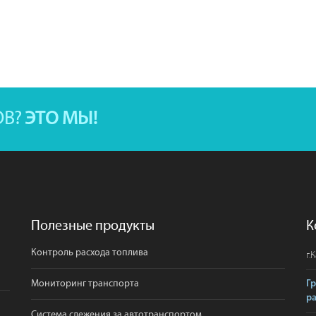
ОВ?
ЭТО МЫ!
Полезные продукты
К
Контроль расхода топлива
г.
К
Мониторинг транспорта
Г
р
Система слежения за автотранспортом