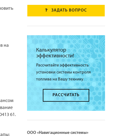
новить
ЗАДАТЬ ВОПРОС
в на
Калькулятор
эффективности!
Рассчитайте эффективность
установки системы контроля
топлива на Вашу технику.
РАССЧИТАТЬ
рансом
ивание
413 61.
ООО «Навигационные системы»
тапы: