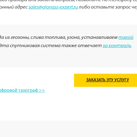
го прибора или задать вопросы, позвоните по телефону с
ронный адрес
sales@glonass-expert.ru
либо оставьте запрос че
 из геозоны, слива топлива, угона, устанавливаем
такой
Эта спутниковая система также отвечает
за контроль
ЗАКАЗАТЬ ЭТУ УСЛУГУ
ифровой тахограф >>