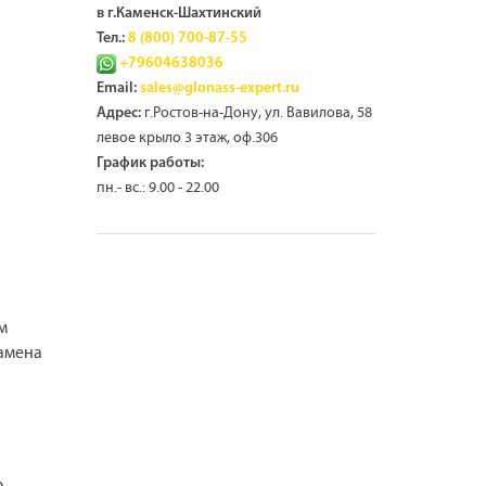
в г.Каменск-Шахтинский
Тел.:
8 (800) 700-87-55
+79604638036
Email:
sales@glonass-expert.ru
г.Ростов-на-Дону, ул. Вавилова, 58
Адрес:
левое крыло 3 этаж, оф.306
График работы:
пн.- вс.: 9.00 - 22.00
м
замена