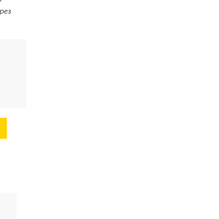
о
рез