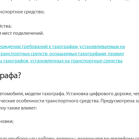
нспортное средство;
ства;
 мест подключений.
тверждении требований к тахографам, устанавливаемым на
 транспортных средств, оснащаемых тахографами, правил
ы тахографов, установленных на транспортные средства
графа?
автомобиля, модели тахографа. Установка цифрового дороже, че
ические особенности транспортного средства. Предусмотрена 
ну также влияет:
новки;