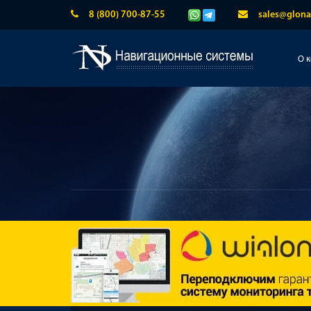
8 (800) 700-87-55
sales@glona
О 