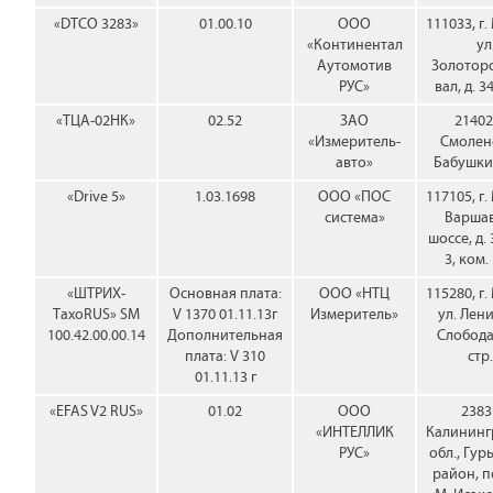
«DTCO 3283»
01.00.10
ООО
111033, г.
«Континентал
ул
Аутомотив
Золотор
РУС»
вал, д. 34
«ТЦА-02НК»
02.52
ЗАО
214020
«Измеритель-
Смоленс
авто»
Бабушкин
«Drive 5»
1.03.1698
ООО «ПОС
117105, г.
система»
Варша
шоссе, д. 
3, ком.
«ШТРИХ-
Основная плата:
ООО «НТЦ
115280, г.
ТахоRUS» SM
V 1370 01.11.13г
Измеритель»
ул. Лен
100.42.00.00.14
Дополнительная
Слобода,
плата: V 310
стр.
01.11.13 г
«EFAS V2 RUS»
01.02
ООО
2383
«ИНТЕЛЛИК
Калининг
РУС»
обл., Гур
район, п