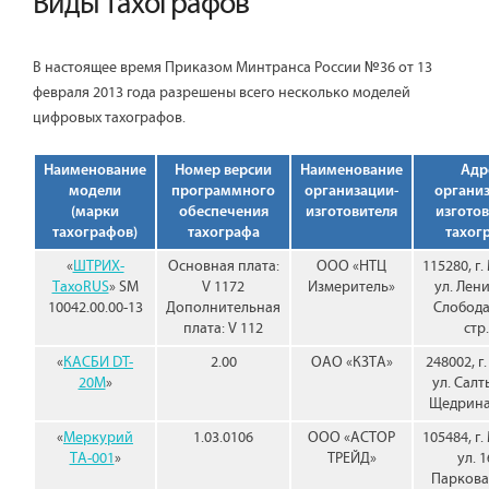
Виды тахографов
В настоящее время Приказом Минтранса России №36 от 13
февраля 2013 года разрешены всего несколько моделей
цифровых тахографов.
Наименование
Номер версии
Наименование
Адр
модели
программного
организации-
органи
(марки
обеспечения
изготовителя
изготов
тахографов)
тахографа
тахог
«
ШТРИХ-
Основная плата:
ООО «НТЦ
115280, г.
ТахоRUS
» SM
V 1172
Измеритель»
ул. Лен
10042.00.00-13
Дополнительная
Слобода,
плата: V 112
стр.
«
КАСБИ DT-
2.00
ОАО «КЗТА»
248002, г.
20M
»
ул. Салт
Щедрина,
«
Меркурий
1.03.0106
ООО «АСТОР
105484, г.
ТА-001
»
ТРЕЙД»
ул. 1
Парковая