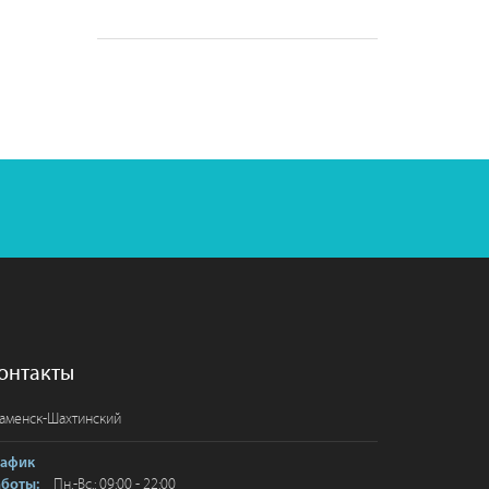
онтакты
аменск-Шахтинский
рафик
Пн.-Вс.: 09:00 - 22:00
аботы: